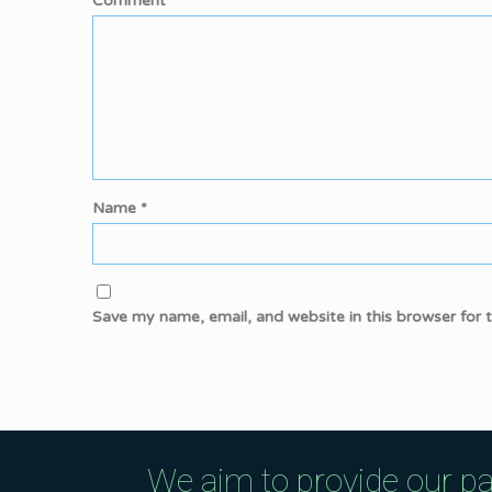
Comment
*
Name
*
Save my name, email, and website in this browser for 
We aim to provide our pa