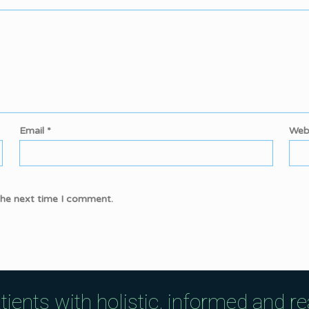
Email
*
Web
the next time I comment.
tients with holistic, informed and r