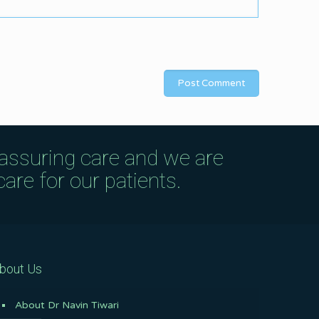
eassuring care and we are
are for our patients.
bout Us
About Dr Navin Tiwari