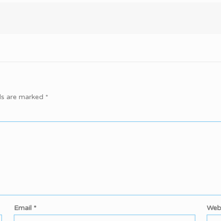
lds are marked
*
Email
*
Web