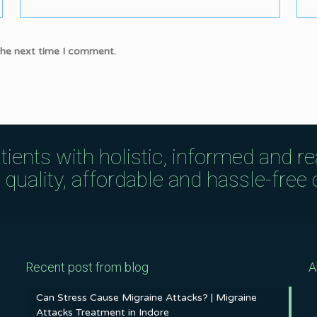
the next time I comment.
tients with holistic, informed and r
uality, affordable and hassle-free c
Recent post from blog
A
Can Stress Cause Migraine Attacks? | Migraine
Attacks Treatment in Indore