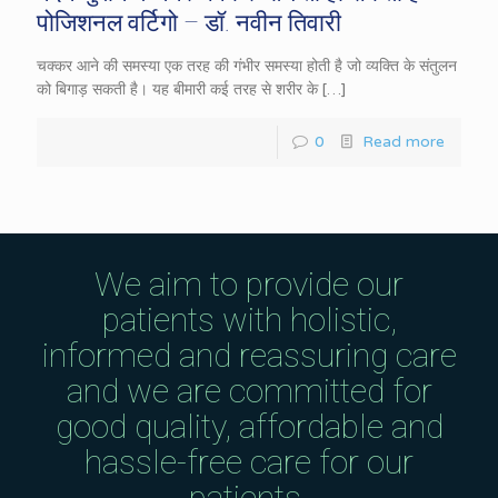
पोजिशनल वर्टिगो – डॉ. नवीन तिवारी
चक्कर आने की समस्या एक तरह की गंभीर समस्या होती है जो व्यक्ति के संतुलन
को बिगाड़ सकती है। यह बीमारी कई तरह से शरीर के
[…]
0
Read more
We aim to provide our
patients with holistic,
informed and reassuring care
and we are committed for
good quality, affordable and
hassle-free care for our
patients.