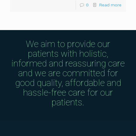
0
Read more
We aim to provide our
patients with holistic,
informed and reassuring care
and we are committed for
good quality, affordable and
hassle-free care for our
patients.