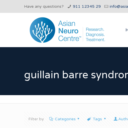
Have any questions?
911 12345 29
info@asi
guillain barre syndro
Filter by
Categories
Tags
Auth