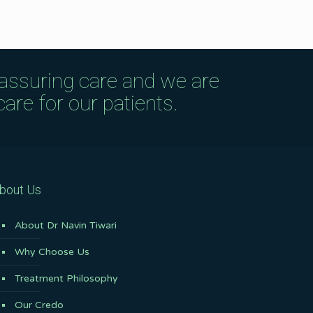
eassuring care and we are
are for our patients.
bout Us
About Dr Navin Tiwari
Why Choose Us
Treatment Philosophy
Our Credo