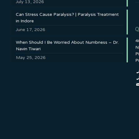
July 13, 2026
Can Stress Cause Paralysis? | Paralysis Treatment
in Indore
Q
June 17, 2026
4
When Should I Be Worried About Numbness – Dr.
N
Navin Tiwari
P
May 25, 2026
P