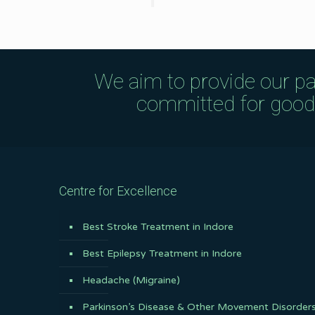
We aim to provide our pa
committed for good q
Centre for Excellence
Best Stroke Treatment in Indore
Best Epilepsy Treatment in Indore
Headache (Migraine)
Parkinson’s Disease & Other Movement Disorder