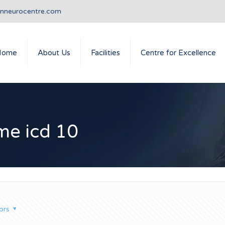
anneurocentre.com
Home
About Us
Facilities
Centre for Excellence
me icd 10
ors