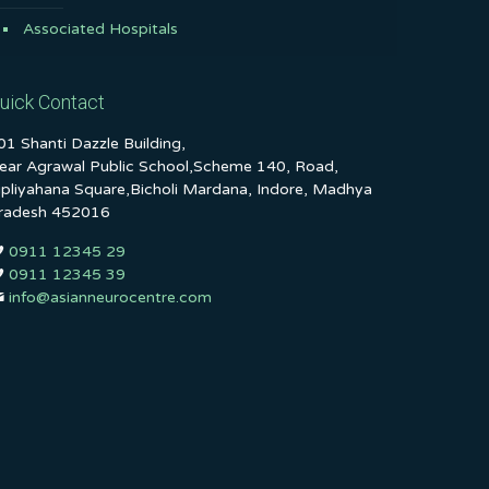
Associated Hospitals
uick Contact
01 Shanti Dazzle Building,
ear Agrawal Public School,Scheme 140, Road,
ipliyahana Square,Bicholi Mardana, Indore, Madhya
radesh 452016
0911 12345 29
0911 12345 39
info@asianneurocentre.com