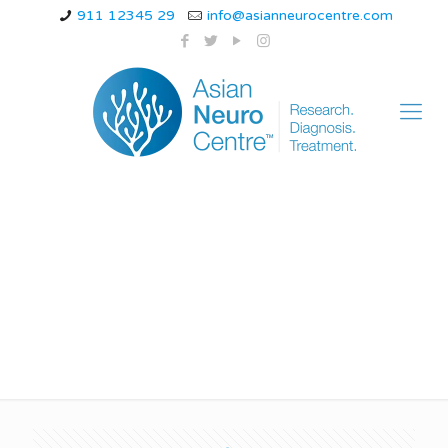
911 12345 29
info@asianneurocentre.com
amyotrophic lateral
sclerosis diagnosis