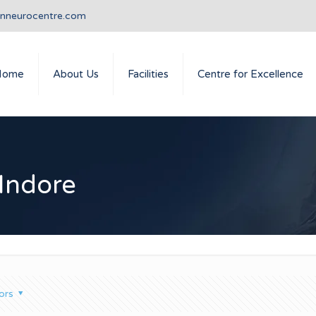
anneurocentre.com
Home
About Us
Facilities
Centre for Excellence
 Indore
ors