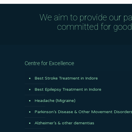
We aim to provide our pa
committed for good q
Centre for Excellence
Best Stroke Treatment in Indore
Best Epilepsy Treatment in Indore
Headache (Migraine)
Parkinson’s Disease & Other Movement Disorder
Alzheimer’s & other dementias