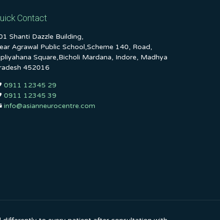
uick Contact
01 Shanti Dazzle Building,
ear Agrawal Public School,Scheme 140, Road,
ipliyahana Square,Bicholi Mardana, Indore, Madhya
radesh 452016
0911 12345 29
0911 12345 39
info@asianneurocentre.com