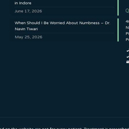
in Indore
Q
June 17, 2026
4
When Should I Be Worried About Numbness – Dr.
N
Navin Tiwari
P
May 25, 2026
P