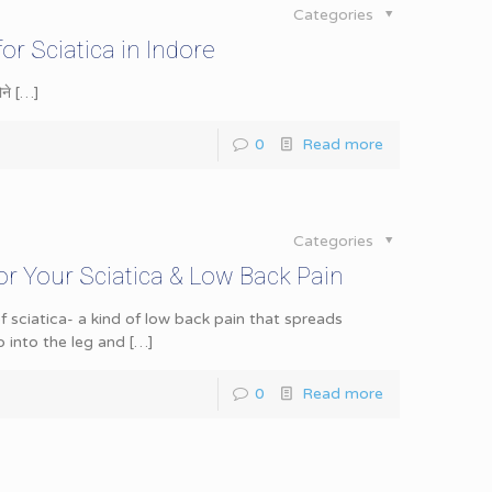
Categories
 for Sciatica in Indore
ोने
[…]
0
Read more
Categories
 Your Sciatica & Low Back Pain
 sciatica- a kind of low back pain that spreads
p into the leg and
[…]
0
Read more