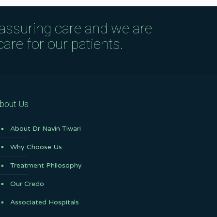
eassuring care and we are
are for our patients.
bout Us
About Dr Navin Tiwari
Why Choose Us
Treatment Philosophy
Our Credo
Associated Hospitals