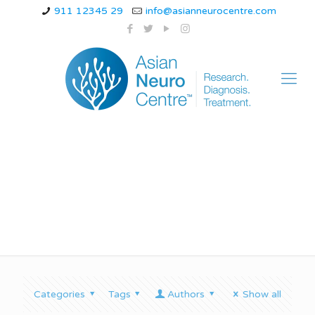
911 12345 29
info@asianneurocentre.com
mild cluster headache
Categories
Tags
Authors
Show all