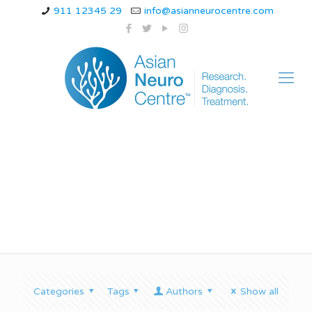
911 12345 29
info@asianneurocentre.com
Main Cause of Ataxia
Categories
Tags
Authors
Show all