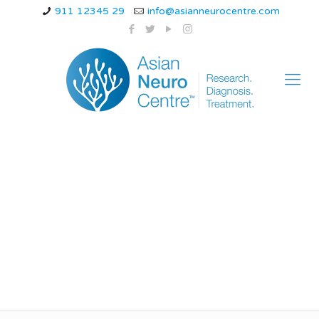
911 12345 29
info@asianneurocentre.com
guillain-barre
syndrome
astrazeneca in hindi