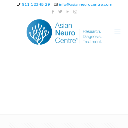
911 12345 29
info@asianneurocentre.com
migraine ke liye
doctor