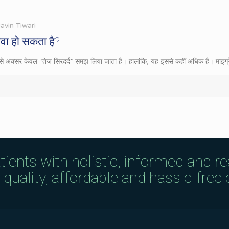
avin Tiwari
ेवा हो सकता है?
िसे अक्सर केवल “तेज सिरदर्द” समझ लिया जाता है। हालांकि, यह इससे कहीं अधिक है। माइग्र
tients with holistic, informed and r
uality, affordable and hassle-free c