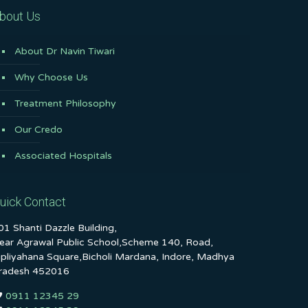
bout Us
About Dr Navin Tiwari
Why Choose Us
Treatment Philosophy
Our Credo
Associated Hospitals
uick Contact
01 Shanti Dazzle Building,
ear Agrawal Public School,Scheme 140, Road,
ipliyahana Square,Bicholi Mardana, Indore, Madhya
radesh 452016
0911 12345 29