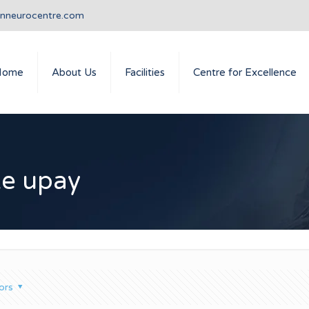
anneurocentre.com
Home
About Us
Facilities
Centre for Excellence
ke upay
ors