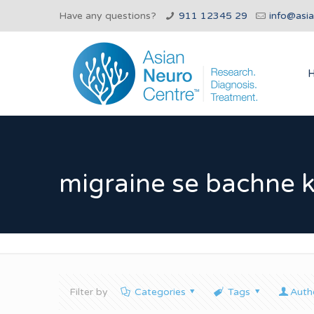
Have any questions?
911 12345 29
info@asi
migraine se bachne 
Filter by
Categories
Tags
Auth