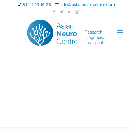
911 12345 29
info@asianneurocentre.com
What age does
Parkinson’s disease
start?