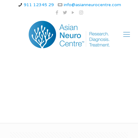
911 12345 29
info@asianneurocentre.com
Best pediatric
Neurologist in Indore