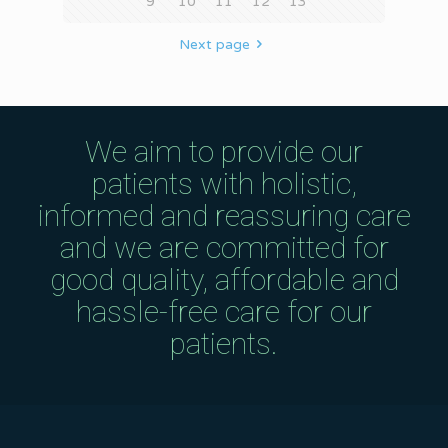
9
10
11
12
13
Next page
We aim to provide our
patients with holistic,
informed and reassuring care
and we are committed for
good quality, affordable and
hassle-free care for our
patients.