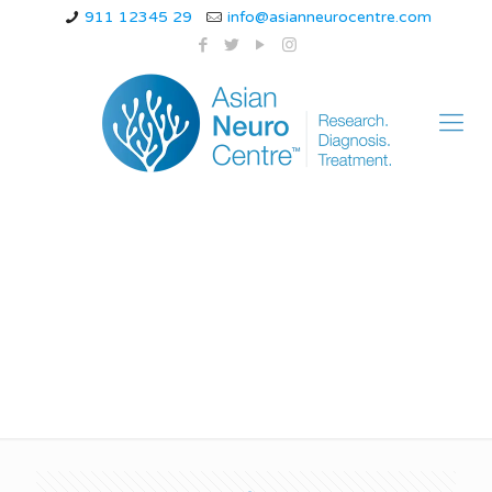
911 12345 29
info@asianneurocentre.com
parkinson’s disease at
which age