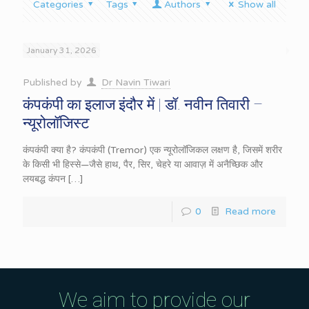
Categories
Tags
Authors
Show all
January 31, 2026
Published by
Dr Navin Tiwari
कंपकंपी का इलाज इंदौर में | डॉ. नवीन तिवारी –
न्यूरोलॉजिस्ट
कंपकंपी क्या है? कंपकंपी (Tremor) एक न्यूरोलॉजिकल लक्षण है, जिसमें शरीर
के किसी भी हिस्से—जैसे हाथ, पैर, सिर, चेहरे या आवाज़ में अनैच्छिक और
लयबद्ध कंपन
[…]
0
Read more
We aim to provide our