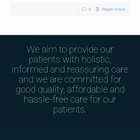
0
Read more
We aim to provide our
patients with holistic,
informed and reassuring care
and we are committed for
good quality, affordable and
hassle-free care for our
patients.