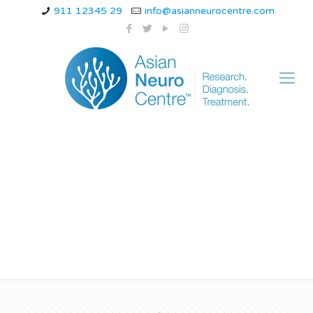
911 12345 29
info@asianneurocentre.com
Hydrocephalus
treatment in indore