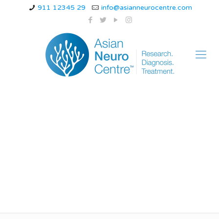
911 12345 29
info@asianneurocentre.com
migraine ke liye
doctor kab milna
chahiye