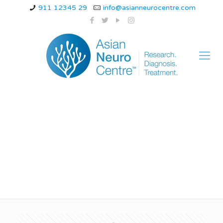
911 12345 29
info@asianneurocentre.com
doctor for Epilepsy in
indore