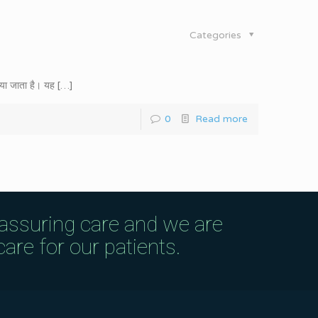
Categories
पाया जाता है। यह
[…]
0
Read more
eassuring care and we are
are for our patients.