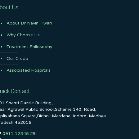
bout Us
About Dr Navin Tiwari
Why Choose Us
Treatment Philosophy
Our Credo
Associated Hospitals
uick Contact
01 Shanti Dazzle Building,
ear Agrawal Public School,Scheme 140, Road,
ipliyahana Square,Bicholi Mardana, Indore, Madhya
radesh 452016
0911 12345 29