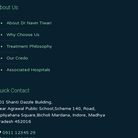
bout Us
About Dr Navin Tiwari
Why Choose Us
Treatment Philosophy
Our Credo
Associated Hospitals
uick Contact
01 Shanti Dazzle Building,
ear Agrawal Public School,Scheme 140, Road,
ipliyahana Square,Bicholi Mardana, Indore, Madhya
radesh 452016
0911 12345 29