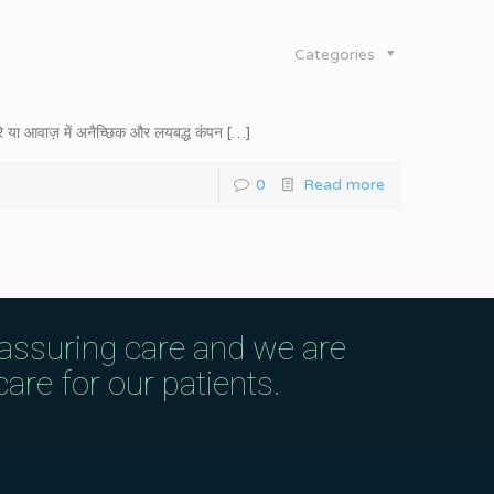
Categories
रे या आवाज़ में अनैच्छिक और लयबद्ध कंपन
[…]
0
Read more
eassuring care and we are
are for our patients.