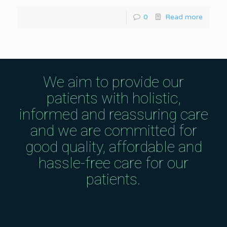
0
Read more
We aim to provide our
patients with holistic,
informed and reassuring care
and we are committed for
good quality, affordable and
hassle-free care for our
patients.