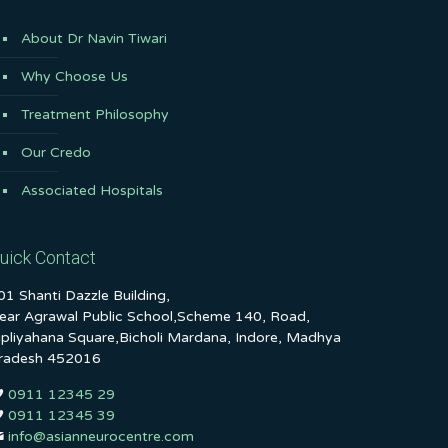
About Dr Navin Tiwari
Why Choose Us
Treatment Philosophy
Our Credo
Associated Hospitals
uick Contact
01 Shanti Dazzle Building,
ear Agrawal Public School,Scheme 140, Road,
ipliyahana Square,Bicholi Mardana, Indore, Madhya
radesh 452016
0911 12345 29
0911 12345 39
info@asianneurocentre.com