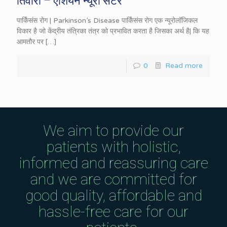
तिवारी – एशियन न्यूरो सेंटर
पार्किंसंस रोग | Parkinson’s Disease पार्किंसंस रोग एक न्यूरोलॉजिकल
विकार है जो केंद्रीय तंत्रिका तंत्र को प्रभावित करता है जिसका अर्थ है| कि यह
आमतौर पर
[…]
0
Read more
We aim to provide our
patients with holistic,
informed and reassuring care
and we are committed for
good quality, affordable and
hassle-free care for our