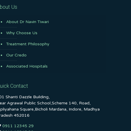
bout Us
About Dr Navin Tiwari
Why Choose Us
Treatment Philosophy
Our Credo
Associated Hospitals
uick Contact
01 Shanti Dazzle Building,
ear Agrawal Public School,Scheme 140, Road,
ipliyahana Square,Bicholi Mardana, Indore, Madhya
radesh 452016
0911 12345 29