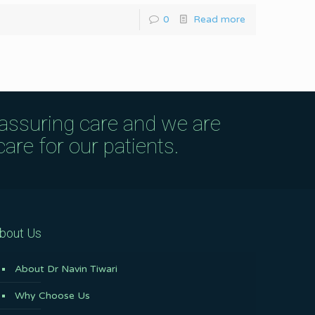
0
Read more
eassuring care and we are
are for our patients.
bout Us
About Dr Navin Tiwari
Why Choose Us