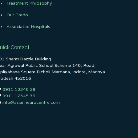
Treatment Philosophy
Our Credo
Associated Hospitals
uick Contact
01 Shanti Dazzle Building,
ear Agrawal Public School,Scheme 140, Road,
ipliyahana Square,Bicholi Mardana, Indore, Madhya
radesh 452016
0911 12345 29
0911 12345 39
info@asianneurocentre.com