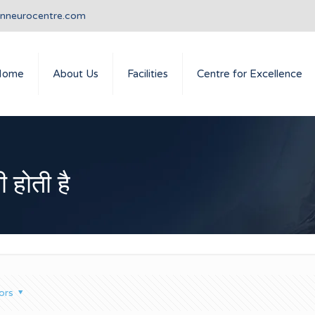
anneurocentre.com
Home
About Us
Facilities
Centre for Excellence
ी होती है
ors