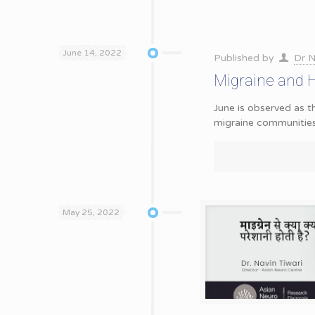
June 14, 2022
Published by
Dr N
Migraine and 
June is observed as
migraine communities f
May 25, 2022