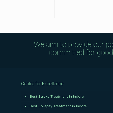
We aim to provide our pa
committed for good q
Centre for Excellence
Best Stroke Treatment in Indore
Best Epilepsy Treatment in Indore